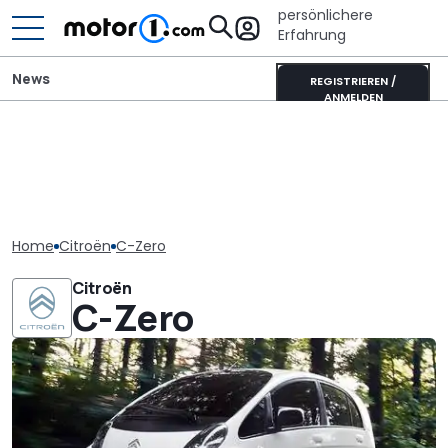
persönlichere
Erfahrung
News
REGISTRIEREN /
ANMELDEN
Home
Citroën
C-Zero
Citroën
C-Zero