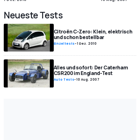
Neueste Tests
Citroën C-Zero: Klein, elektrisch
und schon bestellbar
Einzeltests
-
1 Dez. 2010
Alles und sofort: Der Caterham
CSR200 im England-Test
Auto Tests
-
10 Aug. 2007