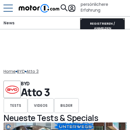
persönlichere
Erfahrung
News
REGISTRIEREN /
ANMELDEN
Home
BYD
Atto 3
BYD
Atto 3
TESTS
VIDEOS
BILDER
Neueste Tests & Specials