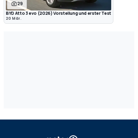
29
BYD Atto 3 evo (2026) Vorstellung und erster Test
20 Mär.