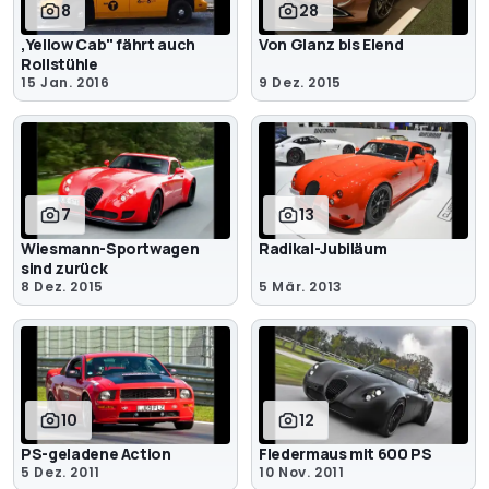
8
28
,Yellow Cab" fährt auch
Von Glanz bis Elend
Rollstühle
15 Jan. 2016
9 Dez. 2015
7
13
Wiesmann-Sportwagen
Radikal-Jubiläum
sind zurück
8 Dez. 2015
5 Mär. 2013
10
12
PS-geladene Action
Fledermaus mit 600 PS
5 Dez. 2011
10 Nov. 2011