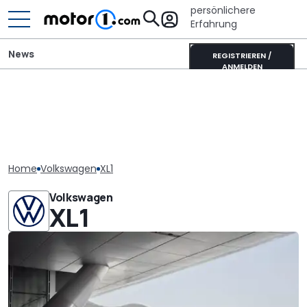
persönlichere
Erfahrung
News
REGISTRIEREN /
ANMELDEN
Home
Volkswagen
XL1
Volkswagen
XL1