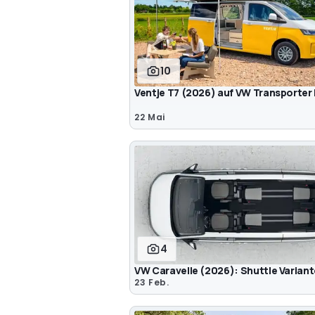
10
Ventje T7 (2026) auf VW Transporter 
22 Mai
4
VW Caravelle (2026): Shuttle Varian
23 Feb.