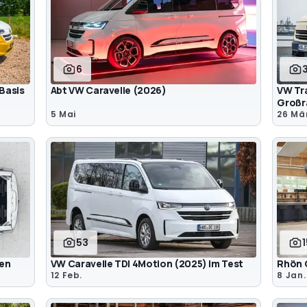
6
Basis
Abt VW Caravelle (2026)
VW Tra
Großr
5 Mai
26 Mär
53
ten
VW Caravelle TDI 4Motion (2025) im Test
Rhön 
12 Feb.
8 Jan.