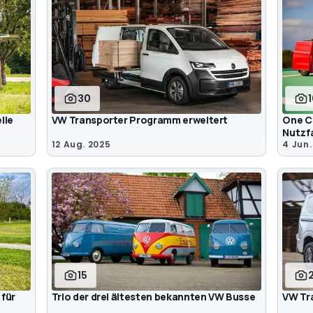
30
lle
VW Transporter Programm erweitert
One C
Nutzf
12 Aug. 2025
4 Jun.
15
für
Trio der drei ältesten bekannten VW Busse
VW Tr