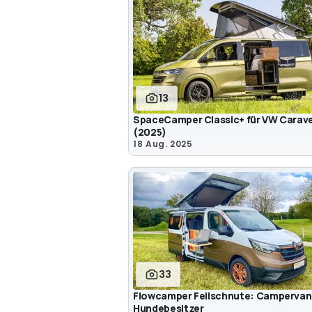
13
SpaceCamper Classic+ für VW Carave
(2025)
18 Aug. 2025
33
Flowcamper Fellschnute: Campervan 
Hundebesitzer