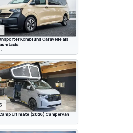
3
nsporter Kombi und Caravelle als
aumtaxis
.
15
Camp Ultimate (2026) Campervan