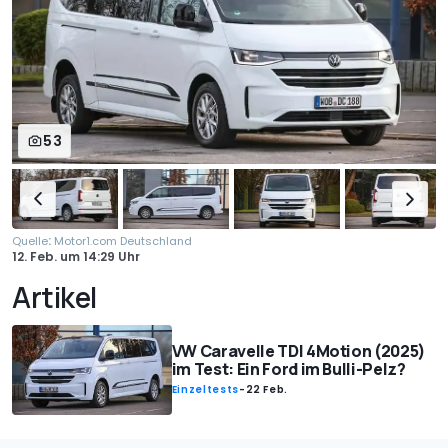
53
:
Quelle
Motor1.com Deutschland
12. Feb.
um
14:29 Uhr
Artikel
VW Caravelle TDI 4Motion (2025)
im Test: Ein Ford im Bulli-Pelz?
Einzeltests
-
22 Feb.