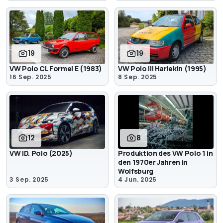
19
19
VW Polo CL Formel E (1983)
VW Polo III Harlekin (1995)
16 Sep. 2025
8 Sep. 2025
12
8
VW ID. Polo (2025)
Produktion des VW Polo 1 in
den 1970er Jahren in
Wolfsburg
3 Sep. 2025
4 Jun. 2025