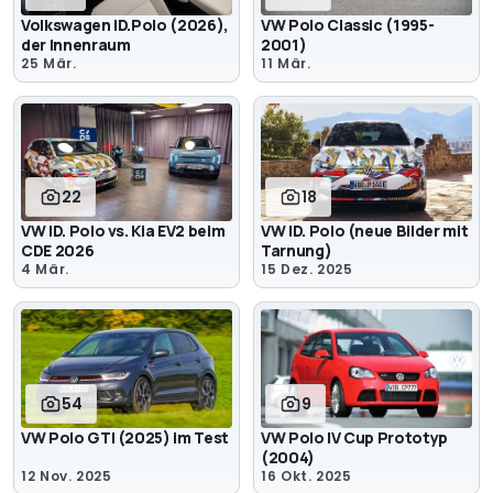
Volkswagen ID.Polo (2026),
VW Polo Classic (1995-
der Innenraum
2001)
25 Mär.
11 Mär.
22
18
VW ID. Polo vs. Kia EV2 beim
VW ID. Polo (neue Bilder mit
CDE 2026
Tarnung)
4 Mär.
15 Dez. 2025
54
9
VW Polo GTI (2025) im Test
VW Polo IV Cup Prototyp
(2004)
12 Nov. 2025
16 Okt. 2025