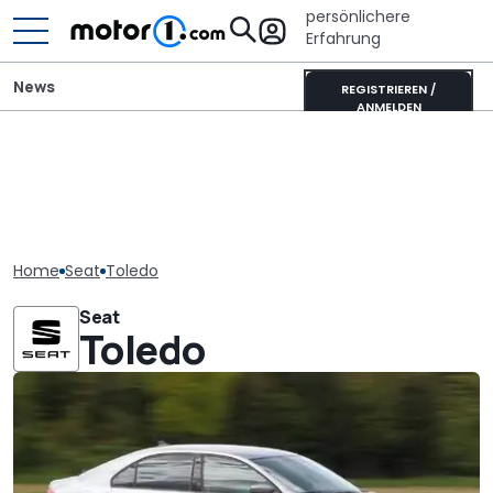
persönlichere
Erfahrung
News
REGISTRIEREN /
ANMELDEN
Home
Seat
Toledo
Seat
Toledo