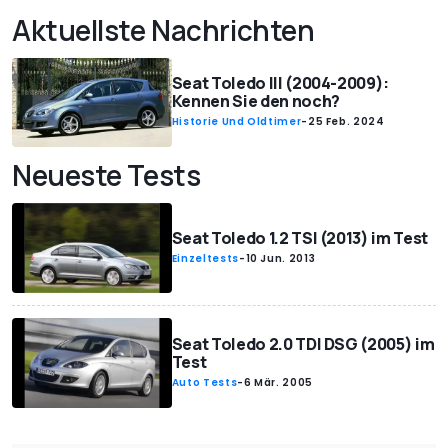
Aktuellste Nachrichten
Seat Toledo III (2004-2009):
Kennen Sie den noch?
Historie Und Oldtimer
-
25 Feb. 2024
Neueste Tests
Seat Toledo 1.2 TSI (2013) im Test
Einzeltests
-
10 Jun. 2013
Seat Toledo 2.0 TDI DSG (2005) im
Test
Auto Tests
-
6 Mär. 2005