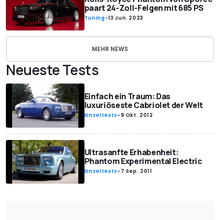
paart 24-Zoll-Felgen mit 685 PS
Tuning
-
13 Jun. 2023
MEHR NEWS
Neueste Tests
Einfach ein Traum: Das
luxuriöseste Cabriolet der Welt
Einzeltests
-
9 Okt. 2012
Ultrasanfte Erhabenheit:
Phantom Experimental Electric
Einzeltests
-
7 Sep. 2011