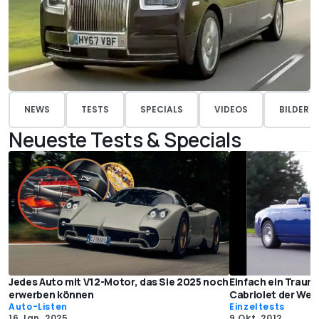
NEWS
TESTS
SPECIALS
VIDEOS
BILDER
Neueste Tests & Specials
Jedes Auto mit V12-Motor, das Sie 2025 noch
Einfach ein Traum
erwerben können
Cabriolet der Welt
Auto-Listen
Einzeltests
16 Jan. 2025
9 Okt. 2012