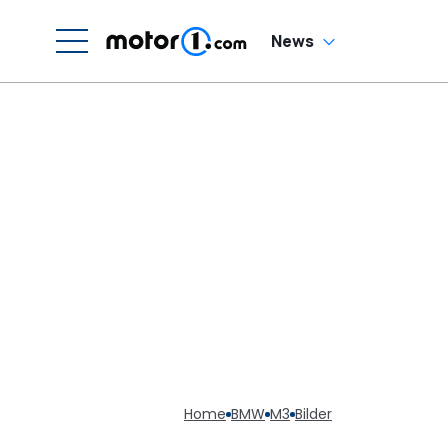
News
Home
BMW
M3
Bilder