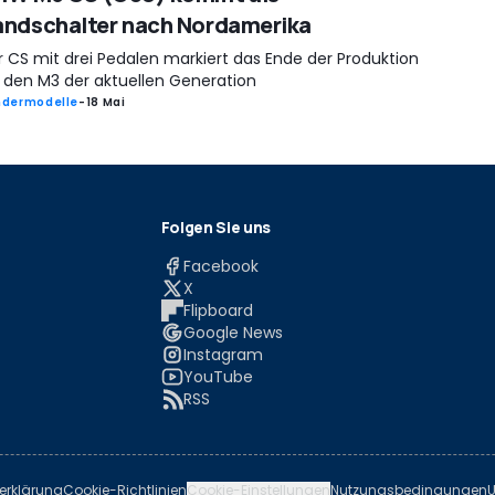
ndschalter nach Nordamerika
r CS mit drei Pedalen markiert das Ende der Produktion
r den M3 der aktuellen Generation
ndermodelle
-
18 Mai
Folgen Sie uns
Facebook
X
Flipboard
Google News
Instagram
YouTube
RSS
erklärung
Cookie-Richtlinien
Cookie-Einstellungen
Nutzungsbedingungen
U