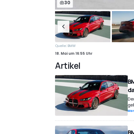
30
:
Quelle
BMW
18. Mai
um
16:55 Uhr
Artikel
BM
da
De
ge
Mar
B