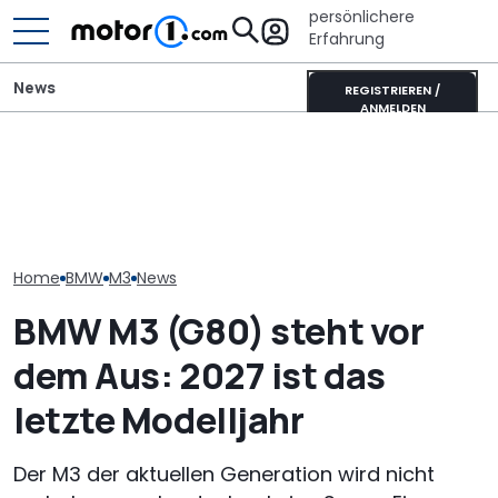
persönlichere
Erfahrung
News
REGISTRIEREN /
ANMELDEN
Der nächste BMW M3
Adria Twin (2026): Kult-
BMW zeigt neue
Touring (2028): Das
Campervan komplett
M Concept Ne
wissen wir bisher
neu
mit dem M3 (E
Home
BMW
M3
News
BMW M3 (G80) steht vor
dem Aus: 2027 ist das
letzte Modelljahr
Der M3 der aktuellen Generation wird nicht