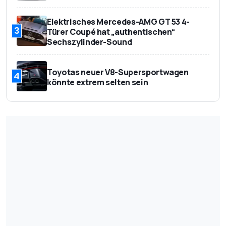
Elektrisches Mercedes-AMG GT 53 4-
3
Türer Coupé hat „authentischen“
Sechszylinder-Sound
Toyotas neuer V8-Supersportwagen
4
könnte extrem selten sein