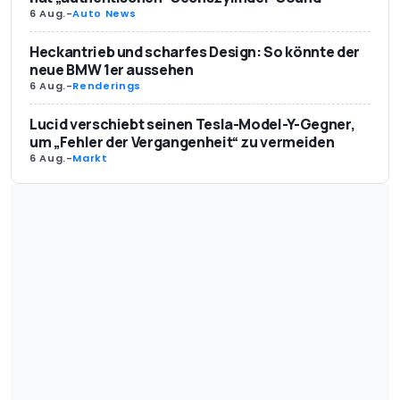
6 Aug.
-
Auto News
Heckantrieb und scharfes Design: So könnte der
neue BMW 1er aussehen
6 Aug.
-
Renderings
Lucid verschiebt seinen Tesla-Model-Y-Gegner,
um „Fehler der Vergangenheit“ zu vermeiden
6 Aug.
-
Markt