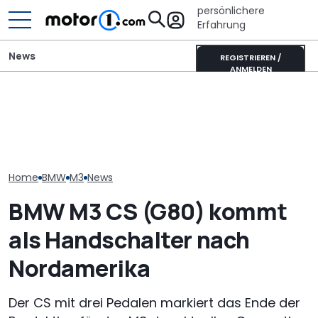
persönlichere
Erfahrung
News
REGISTRIEREN /
ANMELDEN
Der nächste BMW M3
Mitsubishi Grandis
BMW zeigt neue
Touring (2028): Das
Mildhybrid (2026) im Test:
M Concept Ne
wissen wir bisher
Erfreulich normal!
mit dem M3 (E
Home
BMW
M3
News
BMW M3 CS (G80) kommt
als Handschalter nach
Nordamerika
Der CS mit drei Pedalen markiert das Ende der