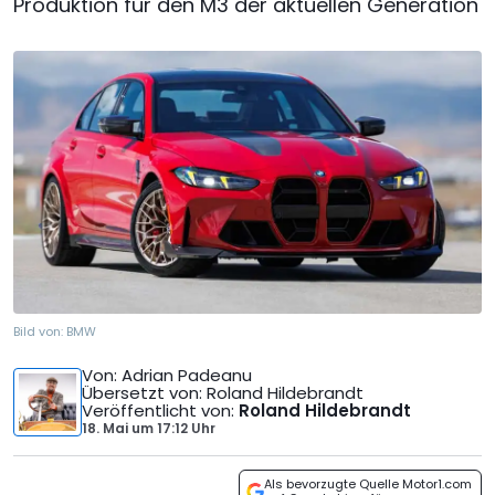
Produktion für den M3 der aktuellen Generation
Bild von:
BMW
Von
: Adrian Padeanu
Übersetzt von
: Roland Hildebrandt
Veröffentlicht von
:
Roland Hildebrandt
18. Mai
um
17:12 Uhr
Als bevorzugte Quelle Motor1.com