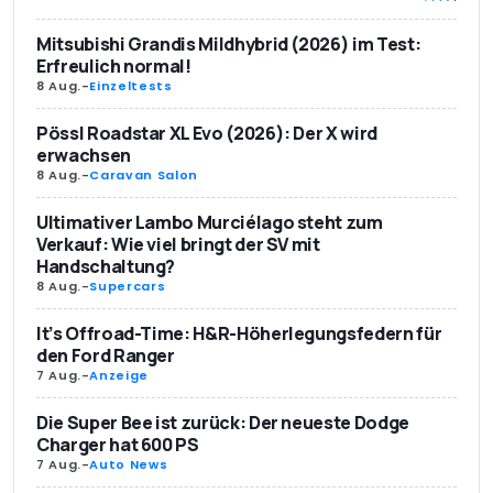
Mitsubishi Grandis Mildhybrid (2026) im Test:
Erfreulich normal!
8 Aug.
-
Einzeltests
Pössl Roadstar XL Evo (2026): Der X wird
erwachsen
8 Aug.
-
Caravan Salon
Ultimativer Lambo Murciélago steht zum
Verkauf: Wie viel bringt der SV mit
Handschaltung?
8 Aug.
-
Supercars
It’s Offroad-Time: H&R-Höherlegungsfedern für
den Ford Ranger
7 Aug.
-
Anzeige
Die Super Bee ist zurück: Der neueste Dodge
Charger hat 600 PS
7 Aug.
-
Auto News