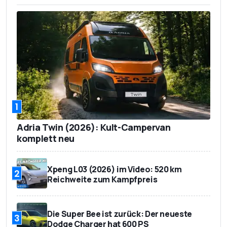
1
Adria Twin (2026): Kult-Campervan
komplett neu
Xpeng L03 (2026) im Video: 520 km
2
Reichweite zum Kampfpreis
Die Super Bee ist zurück: Der neueste
3
Dodge Charger hat 600 PS