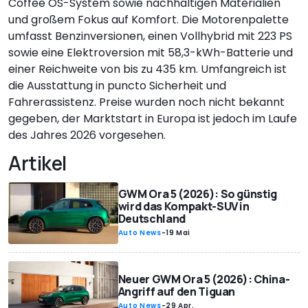
Coffee OS-System sowie nachhaltigen Materialien
und großem Fokus auf Komfort. Die Motorenpalette
umfasst Benzinversionen, einen Vollhybrid mit 223 PS
sowie eine Elektroversion mit 58,3-kWh-Batterie und
einer Reichweite von bis zu 435 km. Umfangreich ist
die Ausstattung in puncto Sicherheit und
Fahrerassistenz. Preise wurden noch nicht bekannt
gegeben, der Marktstart in Europa ist jedoch im Laufe
des Jahres 2026 vorgesehen.
Artikel
GWM Ora 5 (2026): So günstig
wird das Kompakt-SUV in
Deutschland
Auto News
-
19 Mai
Neuer GWM Ora 5 (2026): China-
Angriff auf den Tiguan
Auto News
-
29 Apr.