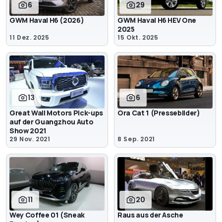
6
29
GWM Haval H6 (2026)
GWM Haval H6 HEV One
2025
11 Dez. 2025
15 Okt. 2025
13
6
Great Wall Motors Pick-ups
Ora Cat 1 (Pressebilder)
auf der Guangzhou Auto
Show 2021
29 Nov. 2021
8 Sep. 2021
11
20
Wey Coffee 01 (Sneak
Raus aus der Asche