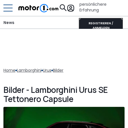
persönlichere
Erfahrung
News
REGISTRIEREN /
ANMELDEN
Home
Lamborghini
Urus
Bilder
Bilder - Lamborghini Urus SE
Tettonero Capsule