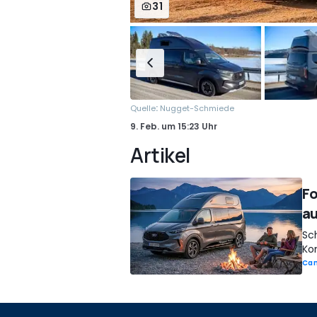
31
:
Quelle
Nugget-Schmiede
9. Feb.
um
15:23 Uhr
Artikel
Fo
a
Sc
Ko
Ca