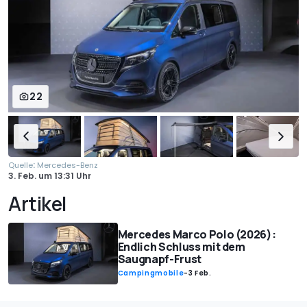
22
:
Quelle
Mercedes-Benz
3. Feb.
um
13:31 Uhr
Artikel
Mercedes Marco Polo (2026):
Endlich Schluss mit dem
Saugnapf-Frust
Campingmobile
-
3 Feb.