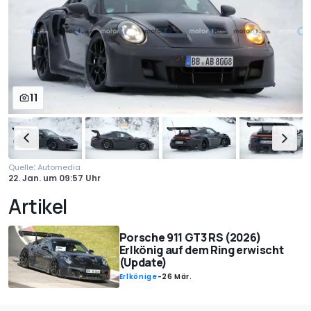
11
:
Quelle
Automedia
22. Jan.
um
09:57 Uhr
Artikel
Porsche 911 GT3 RS (2026)
Erlkönig auf dem Ring erwischt
(Update)
Erlkönige
-
26 Mär.