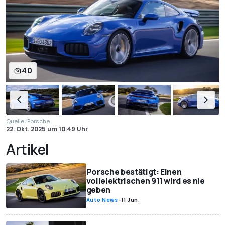
40
:
Quelle
Porsche
22. Okt. 2025
um
10:49 Uhr
Artikel
Porsche bestätigt: Einen
vollelektrischen 911 wird es nie
geben
Auto News
-
11 Jun.