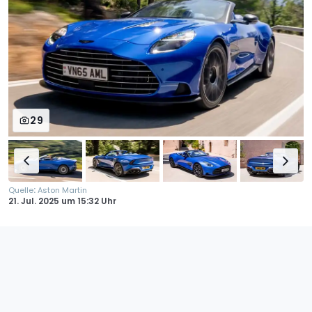
29
:
Quelle
Aston Martin
21. Jul. 2025
um
15:32 Uhr