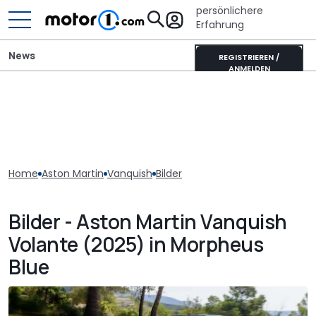
persönlichere
Erfahrung
News
REGISTRIEREN /
ANMELDEN
Home
Aston Martin
Vanquish
Bilder
Bilder - Aston Martin Vanquish
Volante (2025) in Morpheus
Blue