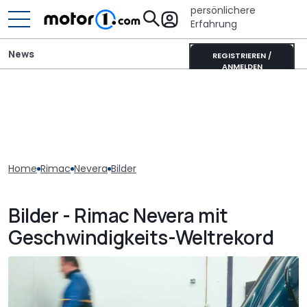
persönlichere
Erfahrung
News
REGISTRIEREN /
ANMELDEN
Home
Rimac
Nevera
Bilder
Bilder - Rimac Nevera mit
Geschwindigkeits-Weltrekord