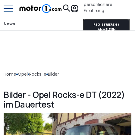
persönlichere
Erfahrung
News
REGISTRIEREN /
ANMELDEN
Home
Opel
Rocks-e
Bilder
Bilder - Opel Rocks-e DT (2022)
im Dauertest