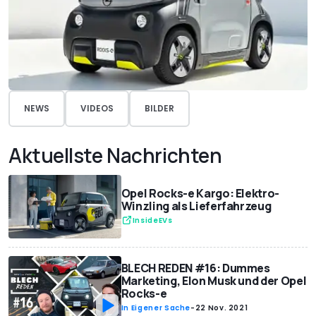
NEWS
VIDEOS
BILDER
Aktuellste Nachrichten
Opel Rocks-e Kargo: Elektro-
Winzling als Lieferfahrzeug
InsideEVs
BLECH REDEN #16: Dummes
Marketing, Elon Musk und der Opel
Rocks-e
In Eigener Sache
-
22 Nov. 2021