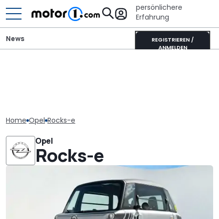
persönlichere
Erfahrung
News
REGISTRIEREN /
ANMELDEN
Home
Opel
Rocks-e
Opel
Rocks-e