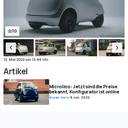
10
13. Mai 2022
um
13:46 Uhr
Artikel
Microlino: Jetzt sind die Preise
bekannt, Konfigurator ist online
Green Cars
-
9 Jun. 2022