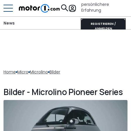
persönlichere
Erfahrung
News
REGISTRIEREN /
ANMELDEN
Home
Micro
Microlino
Bilder
Bilder - Microlino Pioneer Series