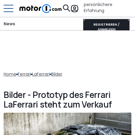
persönlichere
Erfahrung
News
REGISTRIEREN /
ANMELDEN
Home
Ferrari
LaFerrari
Bilder
Bilder - Prototyp des Ferrari
LaFerrari steht zum Verkauf