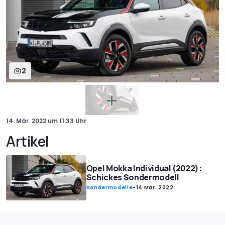
2
14. Mär. 2022
um
11:33 Uhr
Artikel
Opel Mokka Individual (2022):
Schickes Sondermodell
Sondermodelle
-
14 Mär. 2022