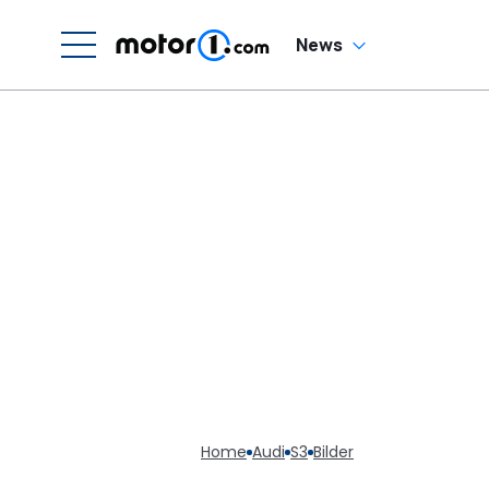
News
Home
Audi
S3
Bilder