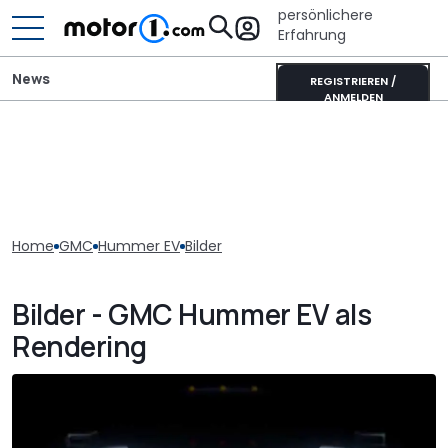
persönlichere
Erfahrung
News
REGISTRIEREN /
ANMELDEN
Home
GMC
Hummer EV
Bilder
Bilder - GMC Hummer EV als
Rendering