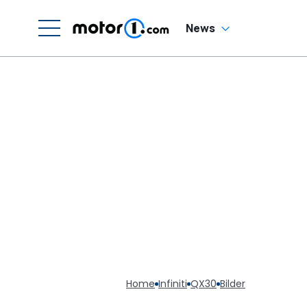
News
Home
Infiniti
QX30
Bilder