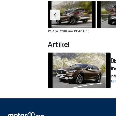
12. Apr. 2016
um
13:40 Uhr
Artikel
Üb
In
Inf
Aut