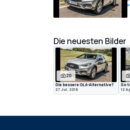
E
Die neuesten Bilder
20
Die bessere GLA-Alternative?
So t
27 Jul. 2016
12 A