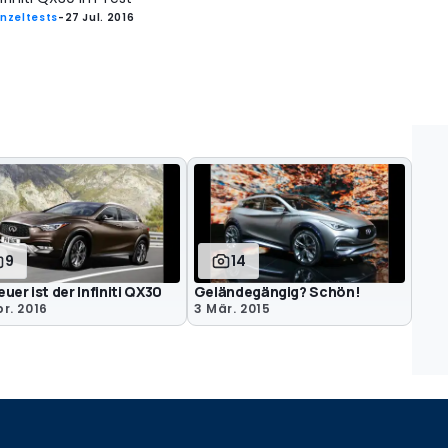
inzeltests
-
27 Jul. 2016
9
14
euer ist der Infiniti QX30
Geländegängig? Schön!
pr. 2016
3 Mär. 2015