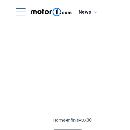
News
Home
Infiniti
QX30