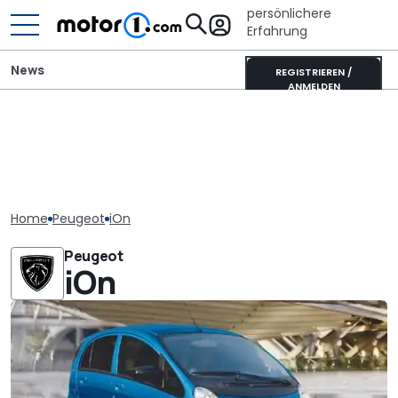
persönlichere
Erfahrung
News
REGISTRIEREN /
ANMELDEN
Home
Peugeot
iOn
Peugeot
iOn