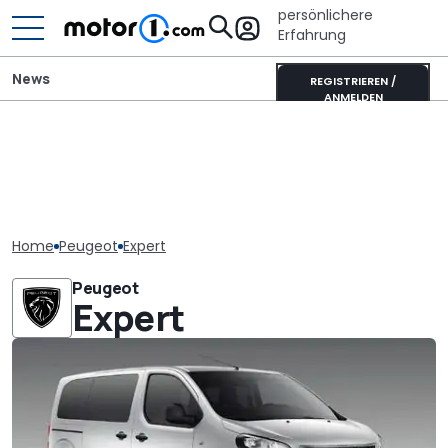
persönlichere
Erfahrung
News
REGISTRIEREN /
ANMELDEN
Home
Peugeot
Expert
Peugeot
Expert