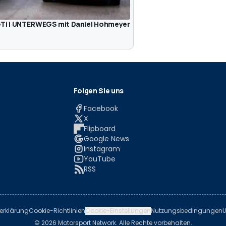
 GTi | UNTERWEGS mit Daniel Hohmeyer
Folgen Sie uns
Facebook
X
Flipboard
Google News
Instagram
YouTube
RSS
erklärung
Cookie-Richtlinien
Cookie-Einstellungen
Nutzungsbedingungen
U
© 2026 Motorsport Network. Alle Rechte vorbehalten.