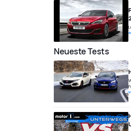
L
A
Neueste Tests
W
F
V