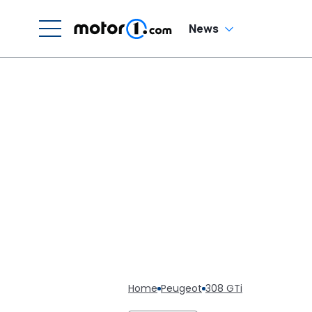
News
Home
Peugeot
308 GTi