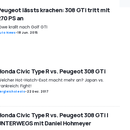
Peugeot lässts krachen: 308 GTi tritt mit
270 PS an
öwe krallt nach Golf GTI
uto News
-
18 Jun. 2015
Honda Civic Type R vs. Peugeot 308 GTi
elcher Hot-Hatch-Exot macht mehr an? Japan vs.
rankreich: Fight!
ergleichstests
-
22 Dez. 2017
Honda Civic Type R vs. Peugeot 308 GTi |
UNTERWEGS mit Daniel Hohmeyer