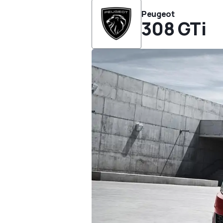
Peugeot
308 GTi