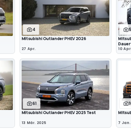
4
Mitsubishi Outlander PHEV 2026
Mitsub
Dauert
27 Apr.
10 Apr
61
Mitsubishi Outlander PHEV 2025 Test
Mitsub
13 Mär. 2025
7 Jan.