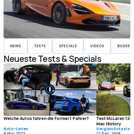
NEWS
TESTS
SPECIALS
VIDEOS
BILDER
Neueste Tests & Specials
Welche Autos fahren die Formel 1-Fahrer?
Test McLaren 12C v
Mac History
Auto-Listen
Vergleichstests
8 Mai 2022
17 Dez. 2018