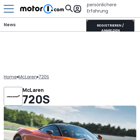
persönlichere
Erfahrung
News
REGISTRIEREN /
ANMELDEN
Home
McLaren
720S
McLaren
720S