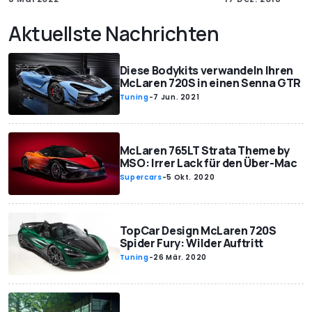
Aktuellste Nachrichten
Diese Bodykits verwandeln Ihren
McLaren 720S in einen Senna GTR
Tuning
-
7 Jun. 2021
McLaren 765LT Strata Theme by
MSO: Irrer Lack für den Über-Mac
Supercars
-
5 Okt. 2020
TopCar Design McLaren 720S
Spider Fury: Wilder Auftritt
Tuning
-
26 Mär. 2020