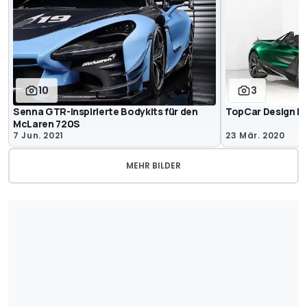
10
3
Senna GTR-inspirierte Bodykits für den
TopCar Design Mc
McLaren 720S
7 Jun. 2021
23 Mär. 2020
MEHR BILDER