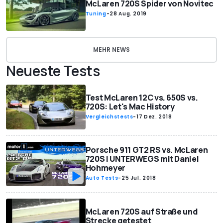
McLaren 720S Spider von Novitec
Tuning
-
28 Aug. 2019
MEHR NEWS
Neueste Tests
Test McLaren 12C vs. 650S vs.
720S: Let's Mac History
Vergleichstests
-
17 Dez. 2018
Porsche 911 GT2 RS vs. McLaren
720S | UNTERWEGS mit Daniel
Hohmeyer
Auto Tests
-
25 Jul. 2018
McLaren 720S auf Straße und
Strecke getestet