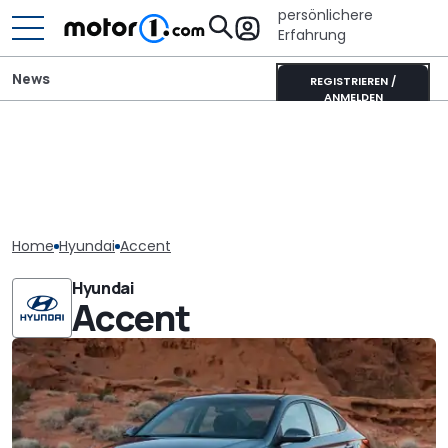
persönlichere
Erfahrung
News
REGISTRIEREN /
ANMELDEN
Home
Hyundai
Accent
Hyundai
Accent