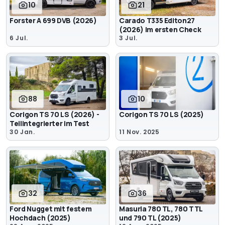
10
21
Forster A 699 DVB (2026)
Carado T335 Editon27
(2026) im ersten Check
6 Jul.
3 Jul.
88
10
Corigon TS 70 LS (2026) -
Corigon TS 70 LS (2025)
Teilintegrierter im Test
30 Jan.
11 Nov. 2025
32
36
Ford Nugget mit festem
Masuria 780 TL, 780 TTL
Hochdach (2025)
und 790 TL (2025)