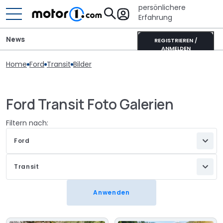
persönlichere
Erfahrung
News
REGISTRIEREN /
ANMELDEN
Home
Ford
Transit
Bilder
Ford Transit Foto Galerien
Filtern nach:
Ford
Transit