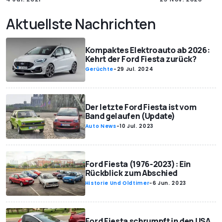
Aktuellste Nachrichten
Kompaktes Elektroauto ab 2026:
Kehrt der Ford Fiesta zurück?
Gerüchte
-
29 Jul. 2024
Der letzte Ford Fiesta ist vom
Band gelaufen (Update)
Auto News
-
10 Jul. 2023
Ford Fiesta (1976-2023): Ein
Rückblick zum Abschied
Historie Und Oldtimer
-
6 Jun. 2023
Ford Fiesta schrumpft in den USA