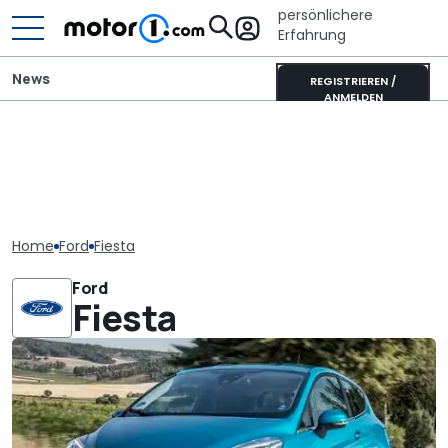
persönlichere
Erfahrung
News
REGISTRIEREN /
ANMELDEN
Home
Ford
Fiesta
Ford
Fiesta