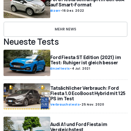
auf Smart-Format
Bizarr
-
16 Dez. 2022
MEHR NEWS
Neueste Tests
Ford Fiesta ST Edition (2021) im
Test: Ruhiger ist gleich besser
Einzeltests
-
4 Jul. 2021
Tatsächlicher Verbrauch: Ford
Fiesta 1.0 EcoBoost Hybrid mit 125
PS im Test
Verbrauchstests
-
25 Nov. 2020
Audi A1 und Ford Fiesta im
Vergleichstest