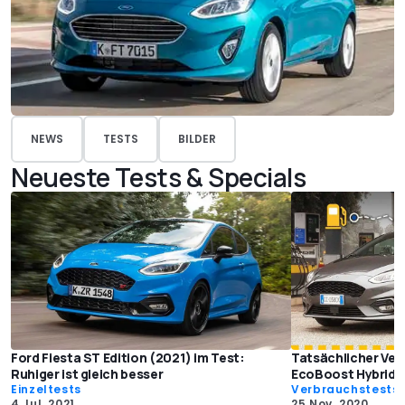
NEWS
TESTS
BILDER
Neueste Tests & Specials
Ford Fiesta ST Edition (2021) im Test:
Tatsächlicher Verb
Ruhiger ist gleich besser
EcoBoost Hybrid m
Einzeltests
Verbrauchstests
4 Jul. 2021
25 Nov. 2020