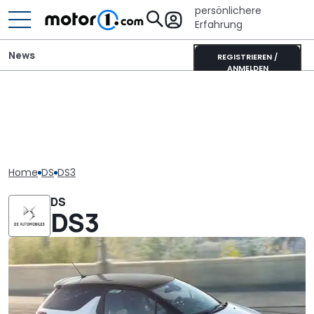
persönlichere
Erfahrung
News
REGISTRIEREN /
ANMELDEN
Home
DS
DS3
DS
DS3