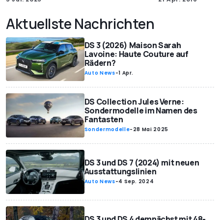
Aktuellste Nachrichten
DS 3 (2026) Maison Sarah
Lavoine: Haute Couture auf
Rädern?
Auto News
-
1 Apr.
DS Collection Jules Verne:
Sondermodelle im Namen des
Fantasten
Sondermodelle
-
28 Mai 2025
DS 3 und DS 7 (2024) mit neuen
Ausstattungslinien
Auto News
-
4 Sep. 2024
DS 3 und DS 4 demnächst mit 48-