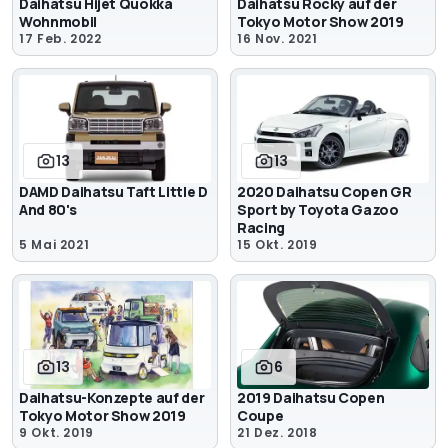
Daihatsu Hijet Quokka
Daihatsu Rocky auf der
Wohnmobil
Tokyo Motor Show 2019
17 Feb. 2022
16 Nov. 2021
13
13
DAMD Daihatsu Taft Little D
2020 Daihatsu Copen GR
And 80's
Sport by Toyota Gazoo
Racing
5 Mai 2021
15 Okt. 2019
13
6
Daihatsu-Konzepte auf der
2019 Daihatsu Copen
Tokyo Motor Show 2019
Coupe
9 Okt. 2019
21 Dez. 2018