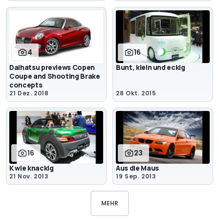
4
16
Daihatsu previews Copen
Bunt, klein und eckig
Coupe and Shooting Brake
concepts
21 Dez. 2018
28 Okt. 2015
16
23
K wie knackig
Aus die Maus
21 Nov. 2013
19 Sep. 2013
MEHR