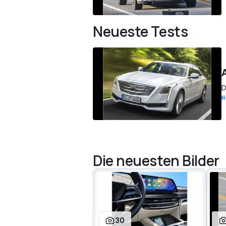
Neueste Tests
D
E
Die neuesten Bilder
30