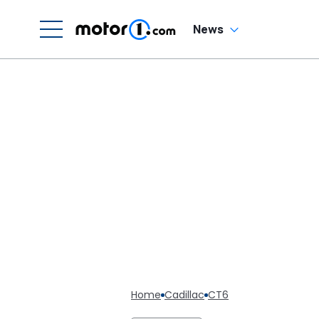
News
Home
Cadillac
CT6