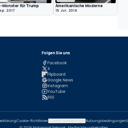
-Monster für Trump
Amerikanische Moderne
ep. 2017
15 Jul. 2016
Folgen Sie uns
Facebook
X
Flipboard
Google News
Instagram
YouTube
RSS
erklärung
Cookie-Richtlinien
Cookie-Einstellungen
Nutzungsbedingungen
U
© 2026 Motorsport Network. Alle Rechte vorbehalten.