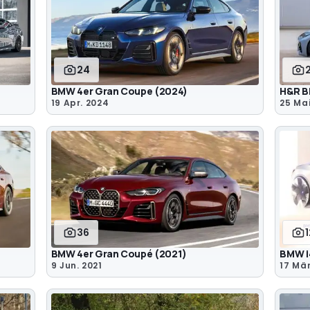
24
BMW 4er Gran Coupe (2024)
H&R B
19 Apr. 2024
25 Mai
36
BMW 4er Gran Coupé (2021)
BMW i
9 Jun. 2021
17 Mär