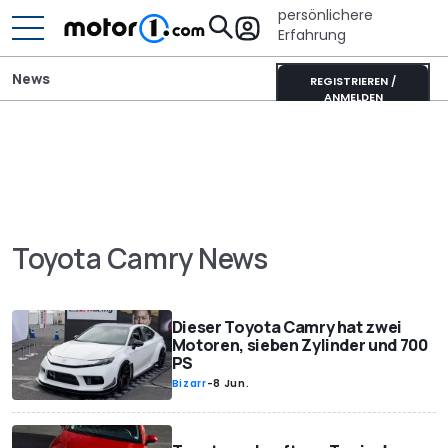
persönlichere
Erfahrung
News
REGISTRIEREN /
ANMELDEN
Toyota Camry News
Dieser Toyota Camry hat zwei
Motoren, sieben Zylinder und 700
PS
Bizarr
-
8 Jun.