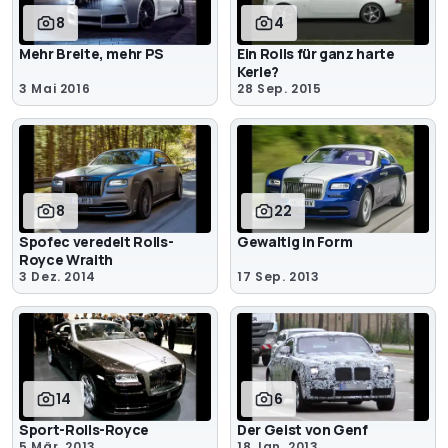
8
4
Mehr Breite, mehr PS
Ein Rolls für ganz harte
Kerle?
3 Mai 2016
28 Sep. 2015
8
22
Spofec veredelt Rolls-
Gewaltig in Form
Royce Wraith
3 Dez. 2014
17 Sep. 2013
14
6
Sport-Rolls-Royce
Der Geist von Genf
5 Mär. 2013
18 Jan. 2013