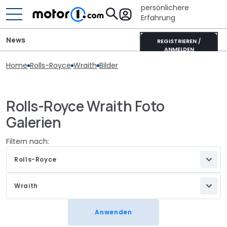
persönlichere
Erfahrung
News
REGISTRIEREN /
ANMELDEN
Home
Rolls-Royce
Wraith
Bilder
Rolls-Royce Wraith Foto
Galerien
Filtern nach:
Rolls-Royce
Wraith