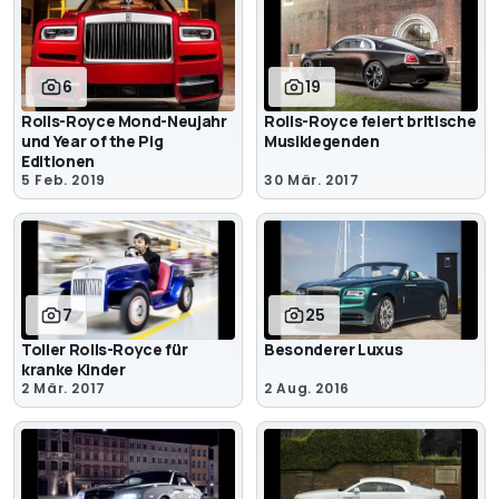
6
19
Rolls-Royce Mond-Neujahr
Rolls-Royce feiert britische
und Year of the Pig
Musiklegenden
Editionen
5 Feb. 2019
30 Mär. 2017
7
25
Toller Rolls-Royce für
Besonderer Luxus
kranke Kinder
2 Mär. 2017
2 Aug. 2016