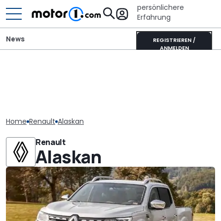
persönlichere
Erfahrung
News
REGISTRIEREN /
ANMELDEN
Home
Renault
Alaskan
Renault
Alaskan