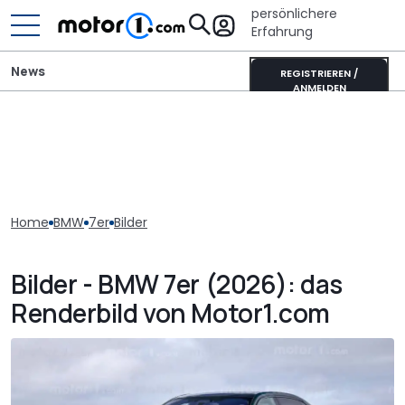
persönlichere
Erfahrung
News
REGISTRIEREN /
ANMELDEN
Home
BMW
7er
Bilder
Bilder - BMW 7er (2026): das
Renderbild von Motor1.com