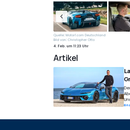
:
Quelle
Motor1.com Deutschland
:
Bild von
Christopher Otto
4. Feb.
um
11:23 Uhr
Artikel
La
Gr
Der
Ab
Uns
Ein