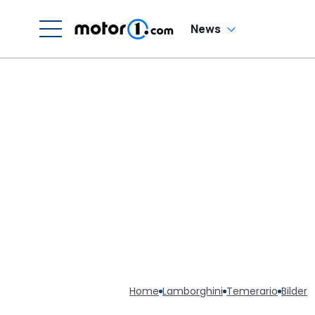
News
Home
Lamborghini
Temerario
Bilder