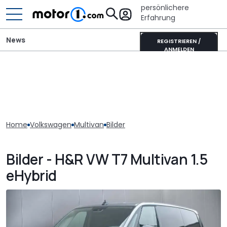
persönlichere
Erfahrung
News
REGISTRIEREN /
ANMELDEN
Home
Volkswagen
Multivan
Bilder
Bilder - H&R VW T7 Multivan 1.5
eHybrid