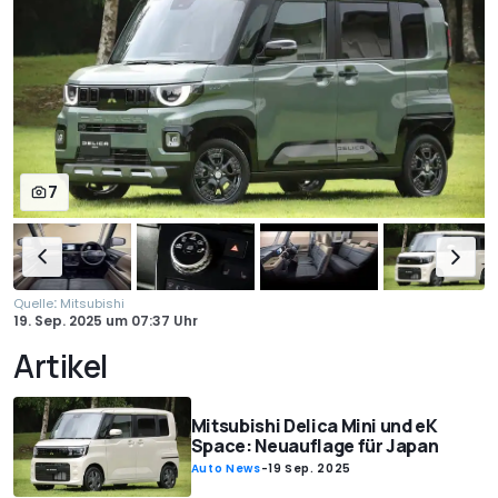
7
:
Quelle
Mitsubishi
19. Sep. 2025
um
07:37 Uhr
Artikel
Mitsubishi Delica Mini und eK
Space: Neuauflage für Japan
Auto News
-
19 Sep. 2025