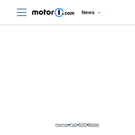
News
Home
Fiat
600
Bilder